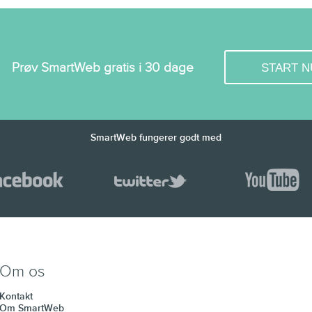
Prøv SmartWeb gratis i 30 dage
START N
SmartWeb fungerer godt med
Om os
Kontakt
Om SmartWeb