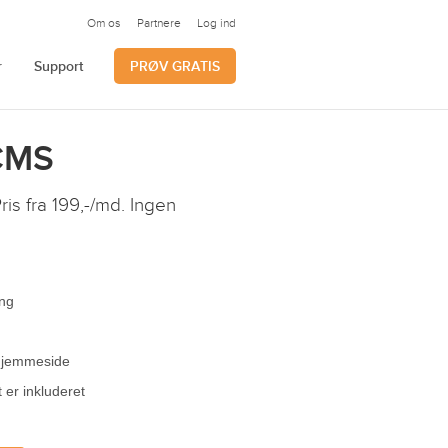
Om os
Partnere
Log ind
r
Support
PRØV GRATIS
 CMS
s fra 199,-/md. Ingen
ang
 hjemmeside
 er inkluderet